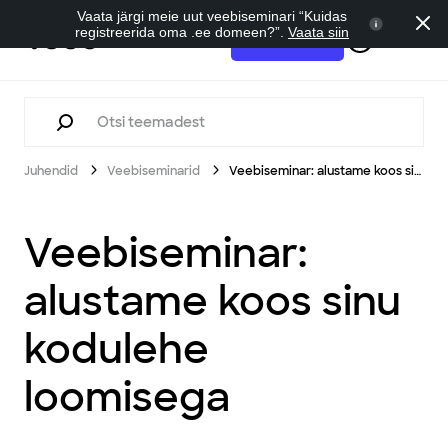
Vaata järgi meie uut veebiseminari “Kuidas
registreerida oma .ee domeen?”.
Vaata siin
Tugi
Alusta tasuta
Juhendid
Veebiseminarid
Veebiseminar: alustame koos sinu kodulehe loomisega
Veebiseminar:
alustame koos sinu
kodulehe
loomisega