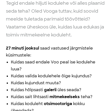
Tegid endale hiljuti kodulehe või alles plaanid
seda teha? Oled Vooga tuttav, kuid soovid
meelde tuletada parimaid töövõtteid?
Vaatame üheskoos üle, kuidas luua edukas ja
toimiv mitmekeelne koduleht.
27 minuti jooksul
saad vastused järgmistele
küsimustele:
Kuidas saad endale Voo peal ise kodulehe
luua?
Kuidas valida kodulehele õige kujundus?
Kuidas kujundust muuta?
Kuidas hõlpsasti
galerii
üles seada?
Kuidas sait lihtsasti
mitmekeelseks
teha?
Kuidas koduleht
otsimootoriga
kokku
ühendada?