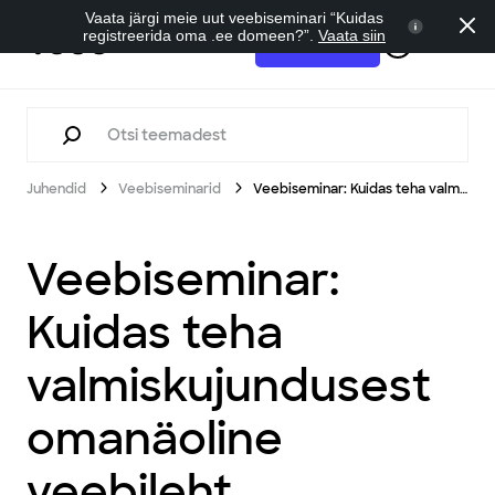
Vaata järgi meie uut veebiseminari “Kuidas
registreerida oma .ee domeen?”.
Vaata siin
Tugi
Alusta tasuta
Juhendid
Veebiseminarid
Veebiseminar: Kuidas teha valmiskujundusest omanäoline veebileht.
Veebiseminar:
Kuidas teha
valmiskujundusest
omanäoline
veebileht.