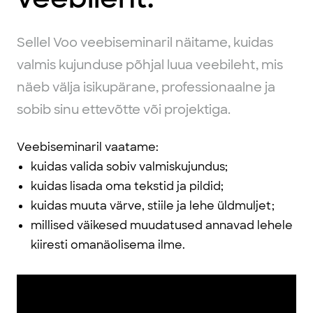
Sellel Voo veebiseminaril näitame, kuidas
valmis kujunduse põhjal luua veebileht, mis
näeb välja isikupärane, professionaalne ja
sobib sinu ettevõtte või projektiga.
Veebiseminaril vaatame:
kuidas valida sobiv valmiskujundus;
kuidas lisada oma tekstid ja pildid;
kuidas muuta värve, stiile ja lehe üldmuljet;
millised väikesed muudatused annavad lehele
kiiresti omanäolisema ilme.