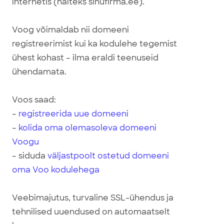
internetis (näiteks sinufirma.ee).
Voog võimaldab nii domeeni
registreerimist kui ka kodulehe tegemist
ühest kohast – ilma eraldi teenuseid
ühendamata.
Voos saad:
–
registreerida uue domeeni
–
kolida oma olemasoleva domeeni
Voogu
– siduda
väljastpoolt ostetud domeeni
oma Voo kodulehega
Veebimajutus, turvaline SSL-ühendus ja
tehnilised uuendused on automaatselt