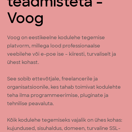
teadmisteta -
Voog
Voog on eestikeelne kodulehe tegemise
platvorm, millega lood professionaalse
veebilehe või e-poe ise – kiiresti, turvaliselt ja
ühest kohast.
See sobib ettevõtjale, freelancerile ja
organisatsioonile, kes tahab toimivat kodulehte
teha ilma programmeerimise, pluginate ja
tehnilise peavaluta.
Kõik kodulehe tegemiseks vajalik on ühes kohas:
kujundused, sisuhaldus, domeen, turvaline SSL-