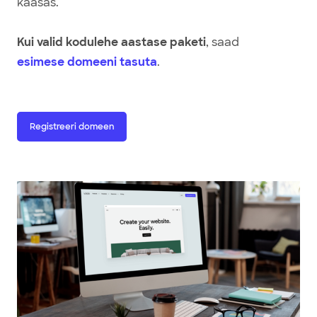
kaasas.
Kui valid kodulehe aastase paketi
, saad
esimese domeeni tasuta
.
Registreeri domeen