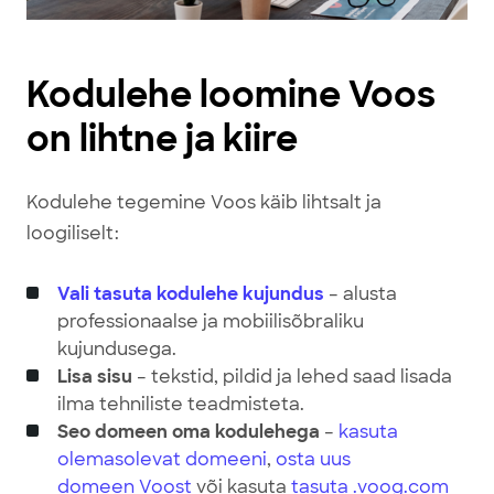
Kodulehe loomine Voos
on lihtne ja kiire
Kodulehe tegemine Voos käib lihtsalt ja
loogiliselt:
Vali tasuta kodulehe kujundus
– alusta
professionaalse ja mobiilisõbraliku
kujundusega.
Lisa sisu
– tekstid, pildid ja lehed saad lisada
ilma tehniliste teadmisteta.
Seo domeen oma kodulehega
–
kasuta
olemasolevat domeeni
,
osta uus
domeen
Voost
või kasuta
tasuta .voog.com