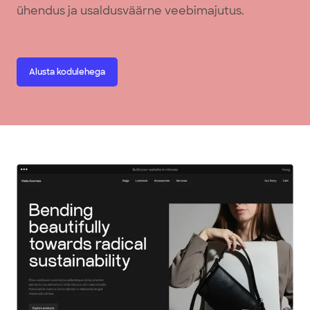
ühendus ja usaldusväärne veebimajutus.
Alusta kodulehega