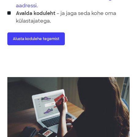
aadressi.
Avalda koduleht
– ja jaga seda kohe oma
külastajatega.
Alusta kodulehe tegemist