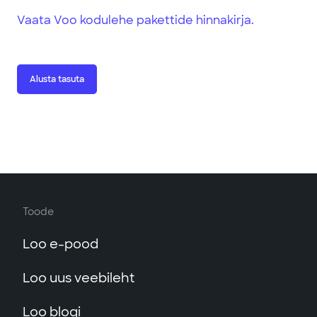
Vaata Voo kodulehe pakettide hinnakirja.
Alusta tasuta
Alusta tasuta
Toode
Loo e-pood
Loo uus veebileht
Loo blogi