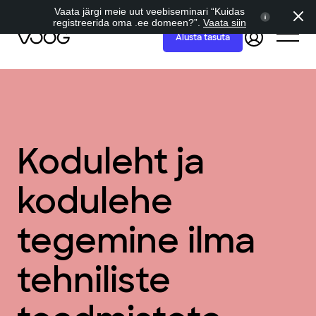
Vaata järgi meie uut veebiseminari “Kuidas
registreerida oma .ee domeen?”.
Vaata siin
Alusta tasuta
Koduleht ja
kodulehe
tegemine ilma
tehniliste