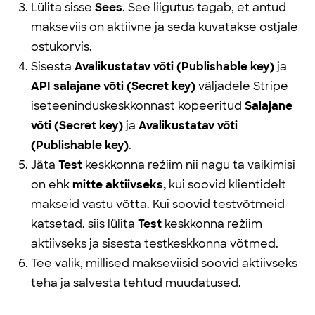
Lülita sisse
Sees
. See liigutus tagab, et antud
makseviis on aktiivne ja seda kuvatakse ostjale
ostukorvis.
Sisesta
Avalikustatav võti
(Publishable
key)
ja
API salajane võti
(Secret
key)
väljadele Stripe
iseteeninduskeskkonnast kopeeritud
Salajane
võti
(Secret
key)
ja
Avalikustatav võti
(Publishable
key)
.
Jäta
Test
keskkonna režiim nii nagu ta vaikimisi
on ehk
mitte aktiivseks,
kui soovid klientidelt
makseid vastu võtta. Kui soovid testvõtmeid
katsetad, siis lülita
Test
keskkonna režiim
aktiivseks ja sisesta testkeskkonna võtmed.
Tee valik, millised makseviisid soovid aktiivseks
teha ja salvesta tehtud muudatused.