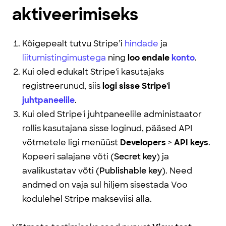
aktiveerimiseks
Kõigepealt tutvu Stripe’i
hindade
ja
liitumistingimustega
ning
loo endale
konto
.
Kui oled edukalt Stripe'i kasutajaks
registreerunud, siis
logi sisse Stripe'i
juhtpaneelile
.
Kui oled Stripe'i juhtpaneelile administaator
rollis kasutajana sisse loginud, pääsed API
võtmetele ligi menüüst
Developers
>
API keys
.
Kopeeri salajane võti (
Secret key
) ja
avalikustatav võti (
Publishable key
).
Need
andmed on vaja sul hiljem sisestada Voo
kodulehel Stripe makseviisi alla.