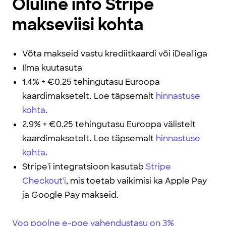
Oluline info Stripe
makseviisi kohta
Võta makseid vastu krediitkaardi või iDeal'iga
Ilma kuutasuta
1.4% + €0.25 tehingutasu Euroopa
kaardimaksetelt. Loe täpsemalt
hinnastuse
kohta
.
2.9% + €0.25 tehingutasu Euroopa välistelt
kaardimaksetelt. Loe täpsemalt
hinnastuse
kohta
.
Stripe'i integratsioon kasutab
Stripe
Checkout'i
, mis toetab vaikimisi ka Apple Pay
ja Google Pay makseid.
Voo poolne e-poe vahendustasu on 3%