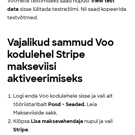
Võtmete testimiseks saad nupust
View test
data
sisse lülitada testrežiimi. Nii saad kopeerida
testvõtmed.
Vajalikud sammud Voo
kodulehel Stripe
makseviisi
aktiveerimiseks
Logi enda Voo kodulehele sisse ja vali alt
tööriistaribalt
Pood
>
Seaded.
Leia
Makseviiside sakk.
Klõpsa
Lisa maksevahendaja
nupul ja vali
Stripe
.