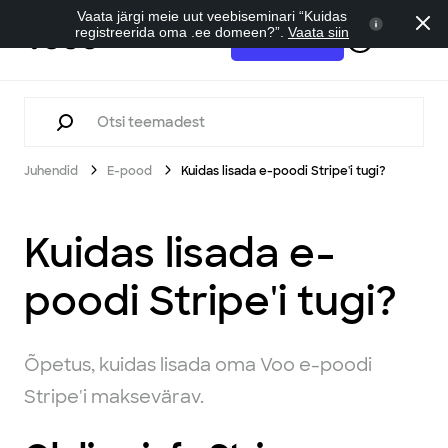
Vaata järgi meie uut veebiseminari “Kuidas
registreerida oma .ee domeen?”.
Vaata siin
Tugi
Alusta tasuta
Juhendid
E-pood
Kuidas lisada e-poodi Stripe'i tugi?
Kuidas lisada e-
poodi Stripe'i tugi?
Õpetus, kuidas lisada oma Voo e-poodi
Stripe'i maksevärav.