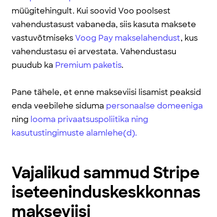
müügitehingult.
Kui soovid Voo poolsest
vahendustasust vabaneda, siis kasuta maksete
vastuvõtmiseks
Voog Pay makselahendust
, kus
vahendustasu ei arvestata. Vahendustasu
puudub ka
Premium paketis
.
Pane tähele, et enne makseviisi lisamist peaksid
enda veebilehe siduma
personaalse domeeniga
ning
looma privaatsuspoliitika ning
kasutustingimuste alamlehe(d).
Vajalikud sammud Stripe
iseteeninduskeskkonnas
makseviisi