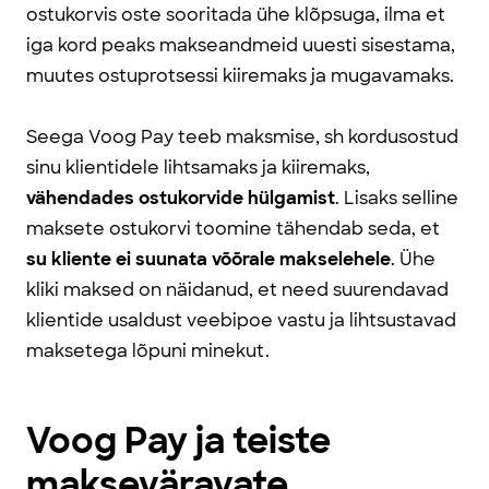
ostukorvis oste sooritada ühe klõpsuga, ilma et
iga kord peaks makseandmeid uuesti sisestama,
muutes ostuprotsessi kiiremaks ja mugavamaks.
Seega Voog Pay teeb maksmise, sh kordusostud
sinu klientidele lihtsamaks ja kiiremaks,
vähendades ostukorvide hülgamist
. Lisaks selline
maksete ostukorvi toomine tähendab seda, et
su kliente ei suunata võõrale makselehele
. Ühe
kliki maksed on näidanud, et need suurendavad
klientide usaldust veebipoe vastu ja lihtsustavad
maksetega lõpuni minekut.
Voog Pay ja teiste
makseväravate