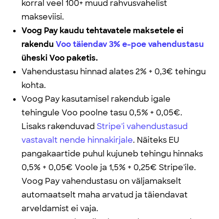
korral veel 100+ muud rahvusvahelist
makseviisi.
Voog Pay kaudu tehtavatele maksetele ei
rakendu
Voo täiendav 3% e-poe vahendustasu
üheski Voo paketis.
Vahendustasu hinnad alates 2% + 0,3€ tehingu
kohta.
Voog Pay kasutamisel rakendub igale
tehingule Voo poolne tasu 0,5% + 0,05€.
Lisaks rakenduvad
Stripe'i vahendustasud
vastavalt nende hinnakirjale
. Näiteks EU
pangakaartide puhul kujuneb tehingu hinnaks
0,5% + 0,05€ Voole ja 1,5% + 0,25€ Stripe'ile.
Voog Pay vahendustasu on väljamakselt
automaatselt maha arvatud ja täiendavat
arveldamist ei vaja.