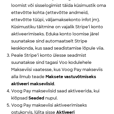
loomist või sisselogimist täida küsimustik oma
ettevõtte kohta (ettevõtte andmeid,
ettevõtte tüüpi, väljamaksekonto infot jm).
Küsimustiku täitmine on vajalik Stripe‘i konto
aktiveerimiseks. Eduka konto loomise järel
suunatakse sind automaatselt Stripe
keskkonda, kus saad seadistamise lõpule viia.
Peale Stripe’i konto ülesse seadmist
suunatakse sind tagasi Voo kodulehele
Makseviisi vaatesse, kus Voog Pay makseviis
alla ilmub teade
Maksete vastuvõtmiseks
aktiveeri makseviisid
.
Voog Pay makseviisid saad aktiveerida, kui
klõpsad
Seaded
nupul.
Voog Pay makseviisi aktiveerimiseks
ostukorvis, lülita sisse
Aktiveeri