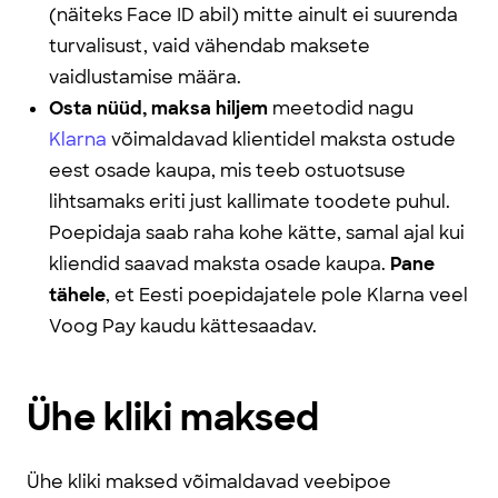
(näiteks Face ID abil) mitte ainult ei suurenda
turvalisust, vaid vähendab maksete
vaidlustamise määra.
Osta nüüd, maksa hiljem
meetodid nagu
Klarna
võimaldavad klientidel maksta ostude
eest osade kaupa, mis teeb ostuotsuse
lihtsamaks eriti just kallimate toodete puhul.
Poepidaja saab raha kohe kätte, samal ajal kui
kliendid saavad maksta osade kaupa.
Pane
tähele
, et Eesti poepidajatele pole Klarna veel
Voog Pay kaudu kättesaadav.
Ühe kliki maksed
Ühe kliki maksed võimaldavad veebipoe