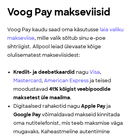
Voog Pay makseviisid
Voog Pay kaudu saad oma käsutusse
laia valiku
makseviise
, mille valik sõltub sinu e-poe
sihtriigist. Allpool leiad ülevaate kõige
olulisematest makseviisidest:
Krediit- ja deebetkaardid
nagu
Visa
,
Mastercard
,
American Express
ja teised
moodustavad
41% kõigist veebipoodide
maksetest üle maailma
.
Digitaalsed rahakotid nagu
Apple Pay
ja
Google Pay
võimaldavad makseid kinnitada
oma nutitelefonist, mis teeb maksmise väga
mugavaks. Kaheastmeline autentimine