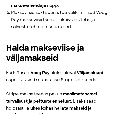
maksevahendaja
nupp.
Makseviisid sektsioonis tee valik, millised Voog
Pay makseviisid soovid aktiivseks teha ja
salvesta tehtud muudatused.
Halda makseviise ja
väljamakseid
Kui klõpsad
Voog Pay
plokis
oleval
Väljamaksed
nupul, siis sind suunatakse Stripe keskkonda.
Stripe makseteenus pakub
maailmatasemel
turvalisust ja pettuste ennetust
. Lisaks saad
hõlpsasti ja
ühes kohas hallata makseid ja