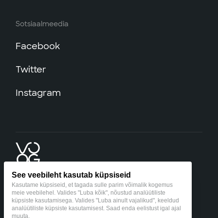
Sotsiaalmeedia
Facebook
Twitter
Instagram
See veebileht kasutab küpsiseid
Kasutame küpsiseid, et tagada sulle parim võimalik kogemus
meie veebilehel. Valides "Luba kõik", nõustud analüütiliste
küpsiste kasutamisega. Valides "Luba ainult vajalikud", keeldud
©2026 Voog,
hello@voog.com
analüütiliste küpsiste kasutamisest. Saad enda eelistust igal ajal
muuta.