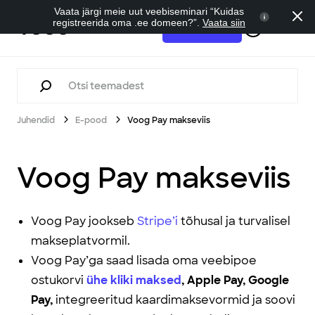
Vaata järgi meie uut veebiseminari “Kuidas
registreerida oma .ee domeen?”.
Vaata siin
Tugi
Alusta tasuta
Juhendid
E-pood
Voog Pay makseviis
Voog Pay makseviis
Voog Pay jookseb
Stripe’i
tõhusal ja turvalisel
makseplatvormil.
Voog Pay’ga saad lisada oma veebipoe
ostukorvi
ühe kliki maksed
, Apple Pay, Google
Pay,
integreeritud kaardimaksevormid ja soovi