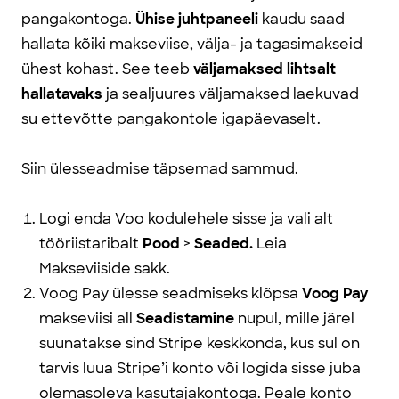
pangakontoga.
Ühise juhtpaneeli
kaudu saad
hallata kõiki makseviise, välja- ja tagasimakseid
ühest kohast. See teeb
väljamaksed lihtsalt
hallatavaks
ja sealjuures väljamaksed laekuvad
su ettevõtte pangakontole igapäevaselt.
Siin ülesseadmise täpsemad sammud.
Logi enda Voo kodulehele sisse ja vali alt
tööriistaribalt
Pood
>
Seaded.
Leia
Makseviiside sakk.
Voog Pay ülesse seadmiseks klõpsa
Voog Pay
makseviisi all
Seadistamine
nupul, mille järel
suunatakse sind Stripe keskkonda, kus sul on
tarvis luua Stripe’i konto või logida sisse juba
olemasoleva kasutajakontoga. Peale konto