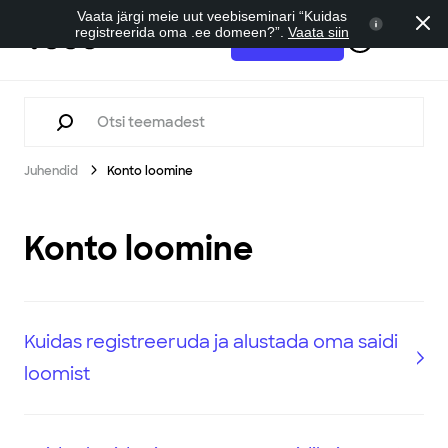
Vaata järgi meie uut veebiseminari “Kuidas
registreerida oma .ee domeen?”.
Vaata siin
Tugi
Alusta tasuta
Juhendid
Konto loomine
Konto loomine
Kuidas registreeruda ja alustada oma saidi
loomist