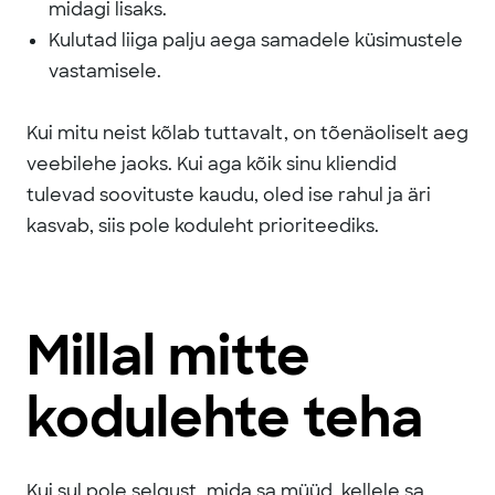
midagi lisaks.
Kulutad liiga palju aega samadele küsimustele
vastamisele.
Kui mitu neist kõlab tuttavalt, on tõenäoliselt aeg
veebilehe jaoks. Kui aga kõik sinu kliendid
tulevad soovituste kaudu, oled ise rahul ja äri
kasvab, siis pole koduleht prioriteediks.
Millal mitte
kodulehte teha
Kui sul pole selgust, mida sa müüd, kellele sa