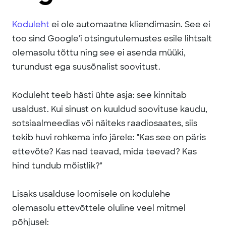
Koduleht
ei ole automaatne kliendimasin. See ei
too sind Google'i otsingutulemustes esile lihtsalt
olemasolu tõttu ning see ei asenda müüki,
turundust ega suusõnalist soovitust.
Koduleht teeb hästi ühte asja: see kinnitab
usaldust. Kui sinust on kuuldud soovituse kaudu,
sotsiaalmeedias või näiteks raadiosaates, siis
tekib huvi rohkema info järele: "Kas see on päris
ettevõte? Kas nad teavad, mida teevad? Kas
hind tundub mõistlik?"
Lisaks usalduse loomisele on kodulehe
olemasolu ettevõttele oluline veel mitmel
põhjusel: