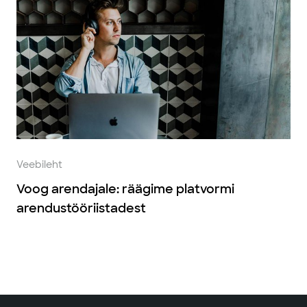
Veebileht
Voog arendajale: räägime platvormi
arendustööriistadest