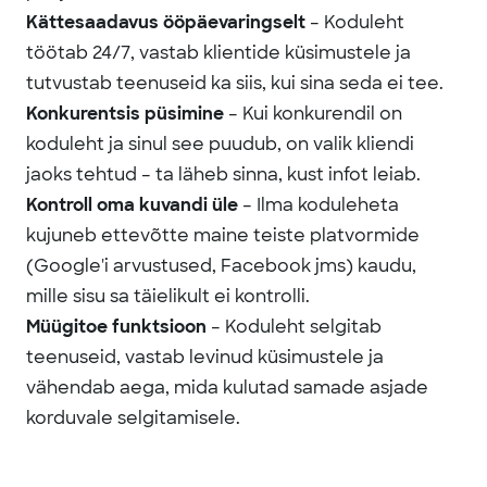
Kättesaadavus ööpäevaringselt
– Koduleht
töötab 24/7, vastab klientide küsimustele ja
tutvustab teenuseid ka siis, kui sina seda ei tee.
Konkurentsis püsimine
– Kui konkurendil on
koduleht ja sinul see puudub, on valik kliendi
jaoks tehtud – ta läheb sinna, kust infot leiab.
Kontroll oma kuvandi üle
– Ilma koduleheta
kujuneb ettevõtte maine teiste platvormide
(Google'i arvustused, Facebook jms) kaudu,
mille sisu sa täielikult ei kontrolli.
Müügitoe funktsioon
– Koduleht selgitab
teenuseid, vastab levinud küsimustele ja
vähendab aega, mida kulutad samade asjade
korduvale selgitamisele.