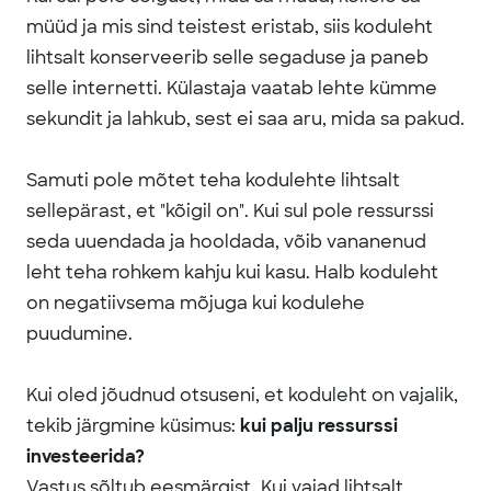
müüd ja mis sind teistest eristab, siis koduleht
lihtsalt konserveerib selle segaduse ja paneb
selle internetti. Külastaja vaatab lehte kümme
sekundit ja lahkub, sest ei saa aru, mida sa pakud.
Samuti pole mõtet teha kodulehte lihtsalt
sellepärast, et "kõigil on". Kui sul pole ressurssi
seda uuendada ja hooldada, võib vananenud
leht teha rohkem kahju kui kasu. Halb koduleht
on negatiivsema mõjuga kui kodulehe
puudumine.
Kui oled jõudnud otsuseni, et koduleht on vajalik,
tekib järgmine küsimus:
kui palju ressurssi
investeerida?
Vastus sõltub eesmärgist. Kui vajad lihtsalt