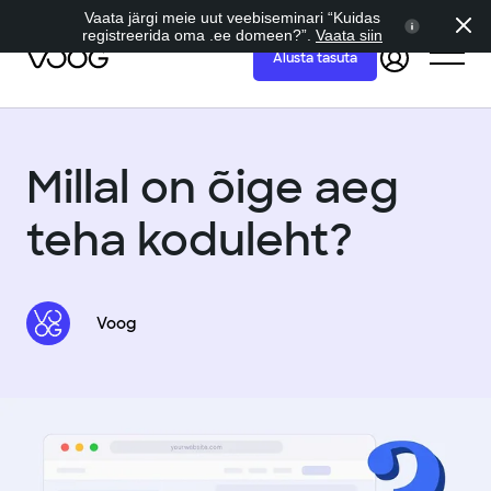
Vaata järgi meie uut veebiseminari “Kuidas
registreerida oma .ee domeen?”.
Vaata siin
Alusta tasuta
Millal on õige aeg
teha koduleht?
Voog