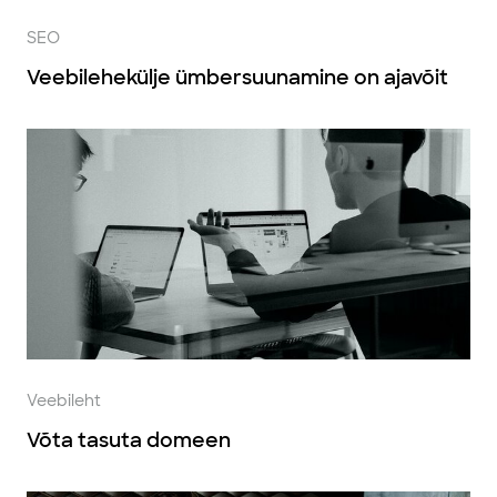
SEO
Veebilehekülje ümbersuunamine on ajavõit
Veebileht
Võta tasuta domeen