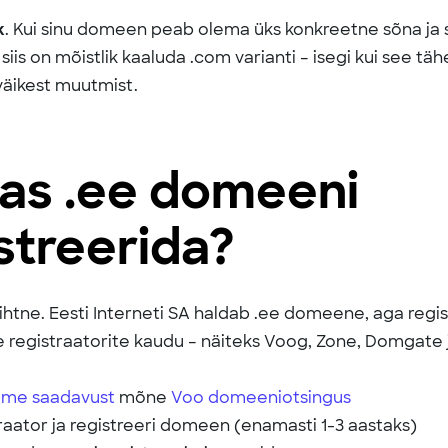
k
. Kui sinu domeen peab olema üks konkreetne sõna ja s
siis on mõistlik kaaluda .com varianti – isegi kui see t
äikest muutmist.
as .ee domeeni
streerida?
lihtne. Eesti Interneti SA haldab .ee domeene, aga regi
e registraatorite kaudu – näiteks Voog, Zone, Domgate
nime saadavust
mõne
Voo domeeniotsingus
traator ja registreeri domeen (enamasti 1-3 aastaks)