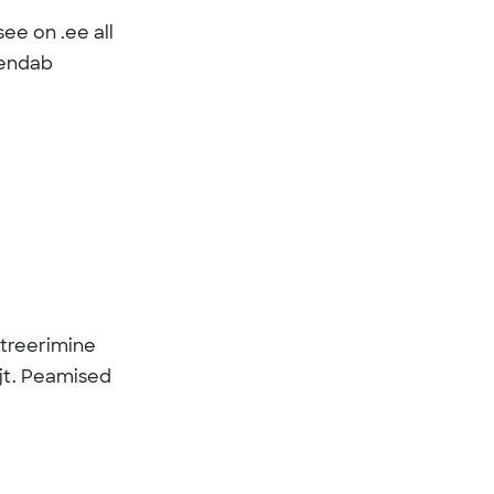
ee on .ee all
ähendab
streerimine
 jt. Peamised