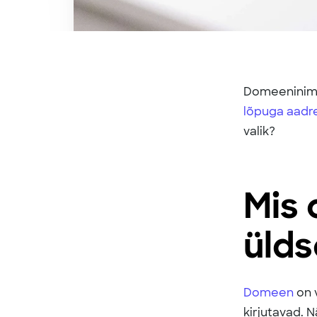
Domeeninimi 
lõpuga aadr
valik?
Mis 
ülds
Domeen
on v
kirjutavad. 