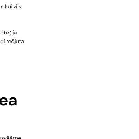
 kui viis
õte) ja
 ei mõjuta
hea
usväärne,