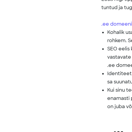
tuntud ja tug
.ee domeeni
Kohalik us
rohkem. Se
SEO eelis 
vastavate 
.ee domee
Identiteet
sa suunat
Kui sinu t
enamasti 
on juba võ