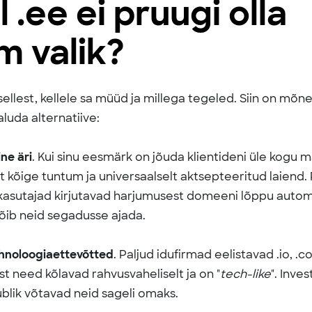
l .ee ei pruugi olla
m valik?
sellest, kellele sa müüd ja millega tegeled. Siin on mõn
luda alternatiive:
ne äri
. Kui sinu eesmärk on jõuda klientideni üle kogu 
t kõige tuntum ja universaalselt aktsepteeritud laiend. 
kasutajad kirjutavad harjumusest domeeni lõppu autom
võib neid segadusse ajada.
ehnoloogiaettevõtted
. Paljud idufirmad eelistavad .io, .co 
st need kõlavad rahvusvaheliselt ja on "
tech-like
". Inves
blik võtavad neid sageli omaks.