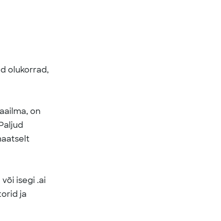
ed olukorrad,
maailma, on
Paljud
aatselt
või isegi .ai
torid ja