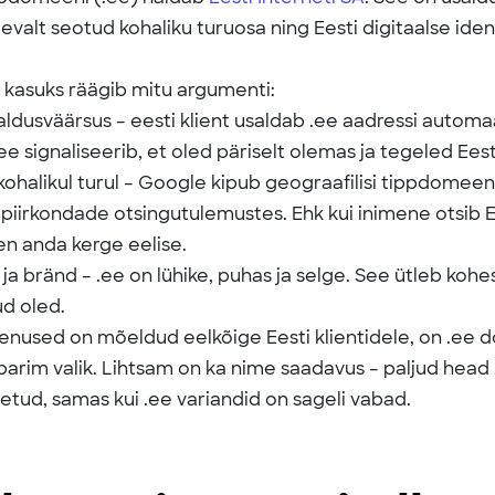
evalt seotud kohaliku turuosa ning Eesti digitaalse iden
kasuks räägib mitu argumenti:
aldusväärsus – eesti klient usaldab .ee aadressi automa
e signaliseerib, et oled päriselt olemas ja tegeled Eesti
kohalikul turul – Google kipub geograafilisi tippdomee
piirkondade otsingutulemustes. Ehk kui inimene otsib Ee
n anda kerge eelise.
 ja bränd – .ee on lühike, puhas ja selge. See ütleb kohes
ud oled.
eenused on mõeldud eelkõige Eesti klientidele, on .ee
parim valik. Lihtsam on ka nime saadavus – paljud hea
etud, samas kui .ee variandid on sageli vabad.