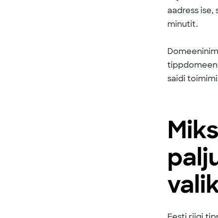
aadress ise,
minutit.
Domeeninimi 
tippdomeen e
saidi toimimi
Mik
palj
vali
Eesti riigi 