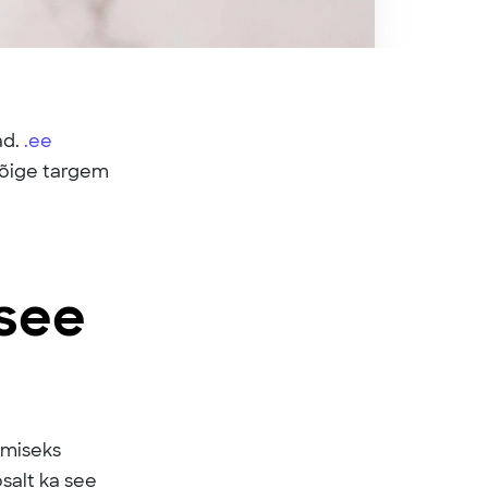
ad.
.ee
 kõige targem
 see
dmiseks
osalt ka see