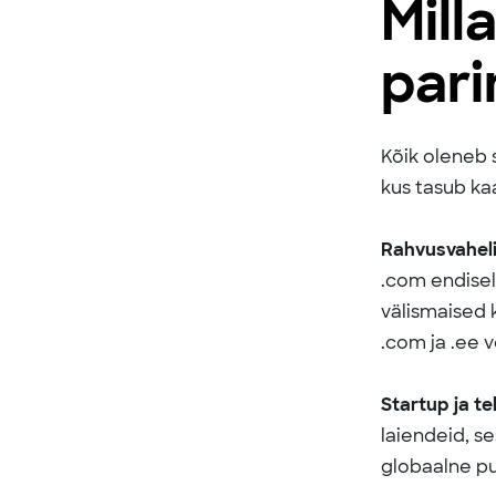
Milla
pari
Kõik oleneb 
kus tasub kaa
Rahvusvaheli
.com endisel
välismaised 
.com ja .ee 
Startup ja t
laiendeid, se
globaalne pu