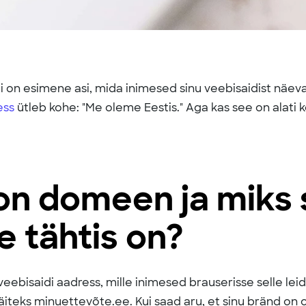
on esimene asi, mida inimesed sinu veebisaidist näev
ess
ütleb kohe: "Me oleme Eestis." Aga kas see on alati
on domeen ja miks
e tähtis on?
eebisaidi aadress, mille inimesed brauserisse selle lei
Näiteks minuettevõte.ee. Kui saad aru, et sinu bränd on 