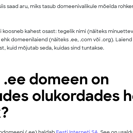
 siis saad aru, miks tasub domeenivalikule mõelda rohkem
koosneb kahest osast: tegelik nimi (näiteks minuettev
hk domeenilaiend (näiteks .ee, .com või .org). Laiend
st, kuid mõjutab seda, kuidas sind tuntakse.
s .ee domeen on
udes olukordades 
k?
tippdomeeni (.ee) haldab
Eesti Interneti SA
. See on usald