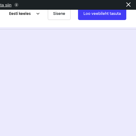
ta siin
Eesti keeles
Sisene
Loo veebileht tasuta
mallid
Blogid ja taskuhääling
graafia
tele
Mittetulundusühingud
jatele
selt selline
inarid
Kinnisvara
t nagu soovid.