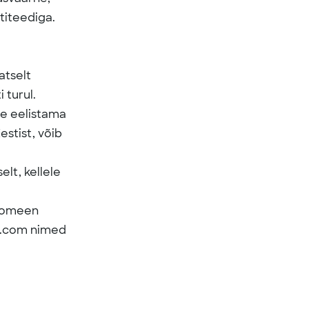
titeediga.
atselt
 turul.
ne eelistama
stist, võib
elt, kellele
 domeen
d .com nimed