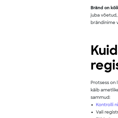
Bränd on kõi
juba võetud, 
brändinime v
Kuid
regi
Protsess on 
käib ametlik
sammud:
Kontrolli 
Vali regis