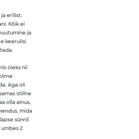
a erilist.
i. Kõik ei
 muutumine ja
 keerulisi
etada.
s oleks nii
 olime
da. Aga
oli
samas stiilne
a olla ainus,
ahendus, mida
lapse sünnil
i umbes 2