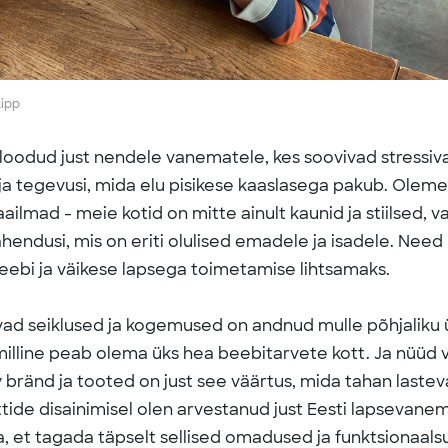
Lipp
n loodud just nendele vanematele, kes soovivad stressiv
i ja tegevusi, mida elu pisikese kaaslasega pakub.
Oleme
lmad - meie kotid on mitte ainult kaunid ja stiilsed, 
lahendusi, mis on eriti olulised emadele ja isadele. Nee
bi ja väikese lapsega toimetamise lihtsamaks.
ad seiklused ja kogemused on andnud mulle põhjaliku 
 milline peab olema üks hea beebitarvete kott.
Ja nüüd v
ly bränd ja tooted on just see väärtus, mida tahan last
tide disainimisel olen arvestanud just Eesti lapsevane
 et tagada täpselt sellised omadused ja funktsionaals