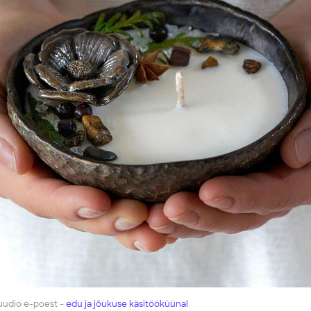
uudio e-poest -
edu ja jõukuse käsitööküünal