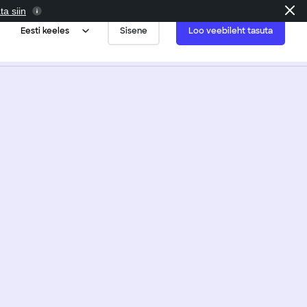
ta siin
Eesti keeles
Sisene
Loo veebileht tasuta
mallid
Blogid ja taskuhääling
graafia
tele
Mittetulundusühingud
jatele
selt selline
inarid
Kinnisvara
t nagu soovid.