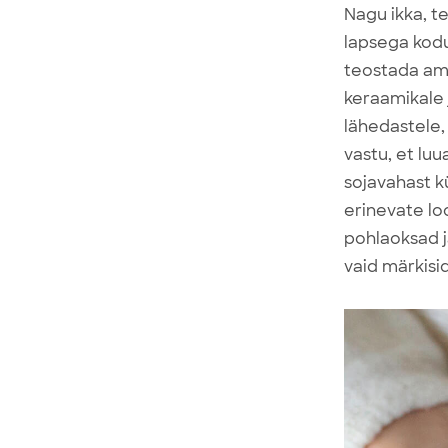
Nagu ikka, t
lapsega kodus
teostada amm
keraamikale 
lähedastele,
vastu, et luu
sojavahast k
erinevate lo
pohlaoksad j
vaid märkisi