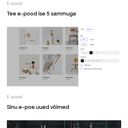
E-pood
Tee e-pood ise 5 sammuga
E-pood
Sinu e-poe uued võimed