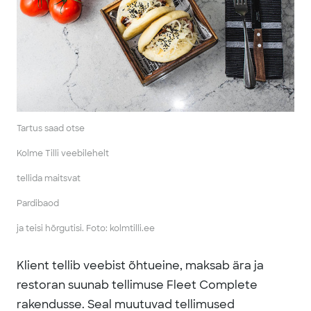
Tartus saad otse
Kolme Tilli veebilehelt
tellida maitsvat
Pardibaod
ja teisi hõrgutisi. Foto: kolmtilli.ee
Klient tellib veebist õhtueine, maksab ära ja
restoran suunab tellimuse Fleet Complete
rakendusse. Seal muutuvad tellimused