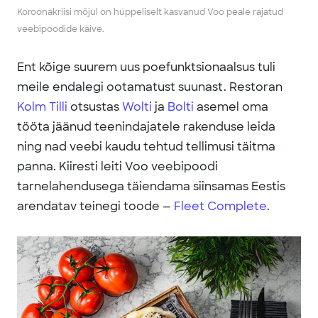
Koroonakriisi mõjul on hüppeliselt kasvanud Voo peale rajatud
veebipoodide käive.
Ent kõige suurem uus poefunktsionaalsus tuli
meile endalegi ootamatust suunast. Restoran
Kolm Tilli
otsustas
Wolti
ja
Bolti
asemel oma
tööta jäänud teenindajatele rakenduse leida
ning nad veebi kaudu tehtud tellimusi täitma
panna. Kiiresti leiti Voo veebipoodi
tarnelahendusega täiendama siinsamas Eestis
arendatav teinegi toode —
Fleet Complete
.