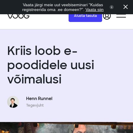
Vaata järgi meie uut veebiseminari “Kuidas
registreerida oma .ee domeen?”.
Vaata siin
Alusta tasuta
Kriis loob e-
poodidele uusi
võimalusi
Henn Runnel
Tegevjuht