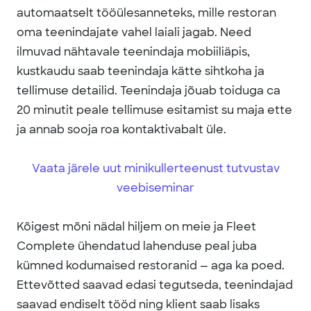
automaatselt tööülesanneteks, mille restoran
oma teenindajate vahel laiali jagab. Need
ilmuvad nähtavale teenindaja mobiiliäpis,
kustkaudu saab teenindaja kätte sihtkoha ja
tellimuse detailid. Teenindaja jõuab toiduga ca
20 minutit peale tellimuse esitamist su maja ette
ja annab sooja roa kontaktivabalt üle.
Vaata järele uut minikullerteenust tutvustav
veebiseminar
Kõigest mõni nädal hiljem on meie ja Fleet
Complete ühendatud lahenduse peal juba
kümned kodumaised restoranid — aga ka poed.
Ettevõtted saavad edasi tegutseda, teenindajad
saavad endiselt tööd ning klient saab lisaks