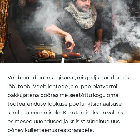
Veebipood on müügikanal, mis paljud ärid kriisist
läbi toob. Veebilehtede ja e-poe platvormi
pakkujatena pöörasime seetõttu kogu oma
tootearenduse fookuse poefunktsionaalsuse
kiirele täiendamisele. Kasutamiseks on valmis
esimesed uuendused ja kriisist sündinud uus
põnev kullerteenus restoranidele.