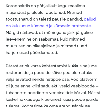
Koroonakriis on põhjalikult kogu maailma
majandust ja eluolu raputanud. Mitmed
tööstusharud on täiesti pausile pandud,
paljud
on kukkunud kümneid ja kümneid protsente
.
Märgid näitavad, et mõningane järk-järguline
leevenemine on saabumas, kuid mitmed
muutused on pikaajalised ja mitmed uued
harjumused pöördumatud.
Pärast eriolukorra kehtestamist kukkus paljude
restoranide ja poodide käive pea olematuks —
välja arvatud nende netipoe osa. Voo platvormil
oli juba enne kriisi sadu aktiivseid veebipoode —
tuhandete poodideta veebisaitide kõrval. Märtsi
keskel hakkas aga kibekiiresti uusi poode juurde
tulema. Pöörasime ka oma arendusfookuse